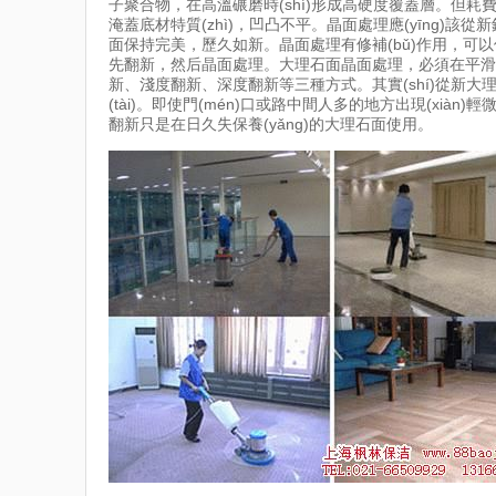
子聚合物，在高溫碾磨時(shí)形成高硬度覆蓋層。但耗費(fèi)驚人
淹蓋底材特質(zhì)，凹凸不平。晶面處理應(yīng)該從新鋪的
面保持完美，歷久如新。晶面處理有修補(bǔ)作用，可以
先翻新，然后晶面處理。大理石面晶面處理，必須在
新、淺度翻新、深度翻新等三種方式。其實(shí)從新
(tài)。即使門(mén)口或路中間人多的地方出現(xià
翻新只是在日久失保養(yǎng)的大理石面使用。