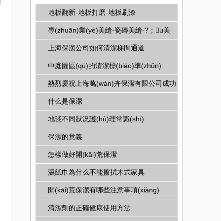
層
地板翻新-地板打磨-地板刷漆
專(zhuān)業(yè)美縫-瓷磚美縫-?；u美
縫-墻地磚美縫
上海保潔公司如何清潔梯間通道
中庭園區(qū)的清潔標(biāo)準(zhǔn)
熱烈慶祝上海萬(wàn)卉保潔有限公司成功
開(kāi)通網(wǎng)站
什么是保潔
地毯不同狀況護(hù)理常識(shí)
保潔的意義
怎樣做好開(kāi)荒保潔
濕紙巾為什么不能擦拭木式家具
開(kāi)荒保潔有哪些注意事項(xiàng)
清潔劑的正確健康使用方法