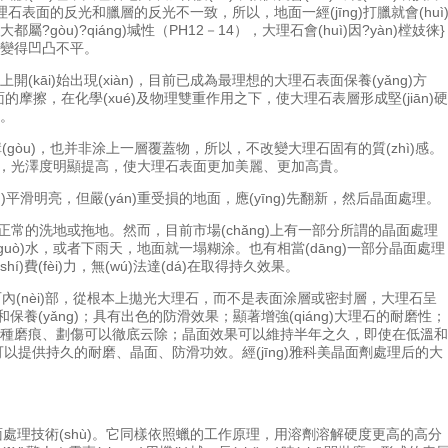
表面的反光和臘層的反光不一致，所以，地面一經(jīng)打臘就會(huì
òu)?qiáng)堿性（PH12－14），大理石會(huì)因?yàn)樘妓徕}
，變得凹凸不平。
上開(kāi)始出現(xiàn)，目前已成為最理想的大理石表面保養(yǎng)方
摩擦，在化學(xué)及物理雙重作用之下，使大理石表層形成堅(jiān)硬
。
構(gòu)，也并非涂上一層覆蓋物，所以，不改變大理石固有的質(zhì)感。
，光澤度明顯提高，使大理石表面更加美麗、更加高貴。
亮，但嚴(yán)重受損的地面，應(yīng)先翻新，然后晶面處理。
以正常的洗地或拖地。然而，目前市場(chǎng)上有一部分所謂的晶面處理
īng)過(guò)水，或者下雨天，地面就一塌糊涂。也有相當(dāng)一部分晶面處理
hí)費(fèi)力，無(wú)法達(dá)在取得持久效果。
(nèi)部，從根本上拋光大理石，而不是表面涂層或密封層，大理石呈
潔和保養(yǎng)；具有出色的防滑效果；顯著增強(qiáng)大理石的耐磨性；
磨痕、劃傷可以徹底云除；晶面效果可以維持半年之久，即使在低溫和
提供持久的耐磨、晶面、防滑功效。經(jīng)雅科美晶面劑處理后的大
hēng)為晶面處理技術(shù)。它同樣依照蠟的工作原理，用溶劑溶解硬度更高的高分