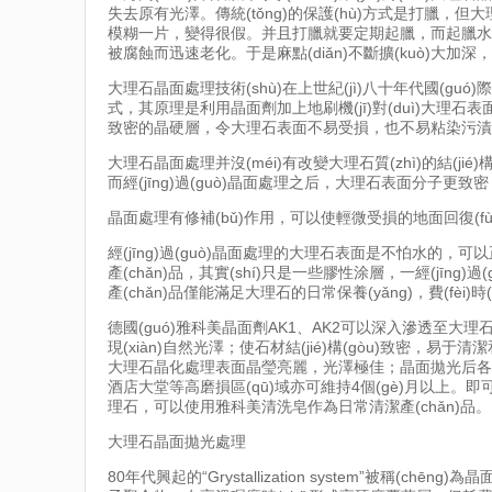
失去原有光澤。傳統(tǒng)的保護(hù)方式是打臘，但大理石
模糊一片，變得很假。并且打臘就要定期起臘，而起臘水大都屬?g
被腐蝕而迅速老化。于是麻點(diǎn)不斷擴(kuò)大加深
大理石晶面處理技術(shù)在上世紀(jì)八十年代國(guó)際
式，其原理是利用晶面劑加上地刷機(jī)對(duì)大理石表面的
致密的晶硬層，令大理石表面不易受損，也不易粘染污漬
大理石晶面處理并沒(méi)有改變大理石質(zhì)的結(jié)
而經(jīng)過(guò)晶面處理之后，大理石表面分子更致密
晶面處理有修補(bǔ)作用，可以使輕微受損的地面回復(fù)平滑明
經(jīng)過(guò)晶面處理的大理石表面是不怕水的，可
產(chǎn)品，其實(shí)只是一些膠性涂層，一經(j
產(chǎn)品僅能滿足大理石的日常保養(yǎng)，費(fèi)時(s
德國(guó)雅科美晶面劑AK1、AK2可以深入滲透至大理石內
現(xiàn)自然光澤；使石材結(jié)構(gòu)致密，易于清
大理石晶化處理表面晶瑩亮麗，光澤極佳；晶面拋光后各種
酒店大堂等高磨損區(qū)域亦可維持4個(gè)月以上。即可以
理石，可以使用雅科美清洗皂作為日常清潔產(chǎn)品。
大理石晶面拋光處理
80年代興起的“Grystallization system”被稱(c