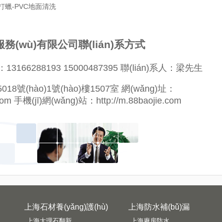
打蠟-PVC地面清洗
務(wù)有限公司聯(lián)系方式
：13166288193 15000487395 聯(lián)系人：梁先生
號(hào)1號(hào)樓1507室 網(wǎng)址：
re.com 手機(jī)網(wǎng)站：
http://m.88baojie.com
上海石材養(yǎng)護(hù)
上海防水補(bǔ)漏
上海大理石翻新
上海廠房防水