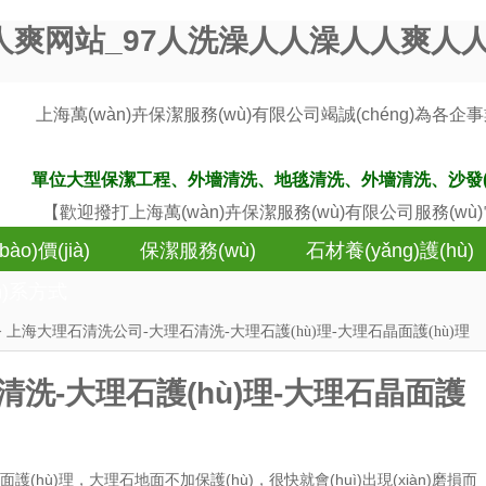
人爽网站_97人洗澡人人澡人人爽人
上海萬(wàn)卉保潔服務(wù)有限公司竭誠(chéng)為各企事業(yè)單位、
單位大型保潔工程、外墻清洗、地毯清洗、外墻清洗、沙發
【歡迎撥打上海萬(wàn)卉保潔服務(wù)有限公司服務(wù
ào)價(jià)
保潔服務(wù)
石材養(yǎng)護(hù)
án)系方式
> 上海大理石清洗公司-大理石清洗-大理石護(hù)理-大理石晶面護(hù)理
洗-大理石護(hù)理-大理石晶面護
(hù)理，大理石地面不加保護(hù)，很快就會(huì)出現(xiàn)磨損而