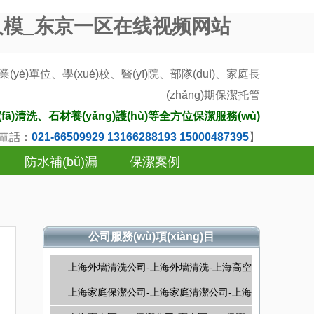
人模_东京一区在线视频网站
學(xué)校、醫(yī)院、部隊(duì)、家庭長
(zhǎng)期
保潔托管
(fā)清洗、石材養(yǎng)護(hù)等全方位保潔服務(wù)
)電話：
021-66509929 13166288193 15000487395
】
防水補(bǔ)漏
保潔案例
公司服務(wù)項(xiàng)目
上海外墻清洗公司-上海外墻清洗-上海高空
清洗
上海家庭保潔公司-上海家庭清潔公司-上海