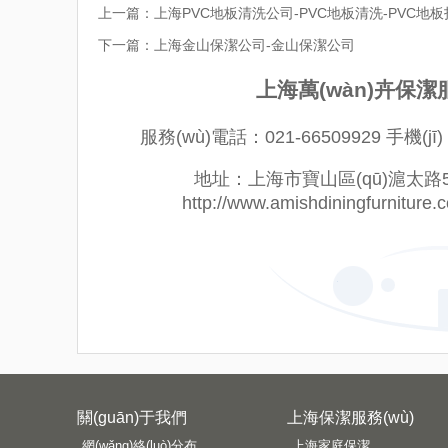
上一篇：
上海PVC地板清洗公司-PVC地板清洗-PVC地板
下一篇：
上海金山保潔公司-金山保潔公司
上海萬(wàn)卉保潔服
服務(wù)電話：021-66509929 手機(jī)
地址：上海市寶山區(qū)滬太路5018
http://www.amishdiningfurnitu
關(guān)于我們
上海保潔服務(wù)
網(wǎng)絡(luò)分布
上海家庭保潔