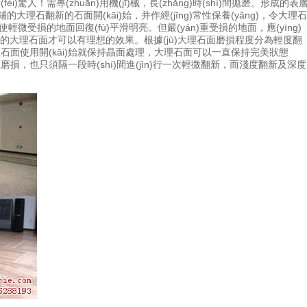
！需專(zhuān)用機(jī)械，長(zhǎng)時(shí)間拋磨。形成的表
大理石翻新的石面開(kāi)始，并作經(jīng)常性保養(yǎng)，令大理石
使輕微受損的地面回復(fù)平滑明亮。但嚴(yán)重受損的地面，應(yīng)
平滑的大理石面才可以有理想的效果。根據(jù)大理石面磨損程度分為輕度翻
大理石面使用開(kāi)始就保持晶面處理，大理石面可以一直保持完美狀態
n)輕微磨損，也只須隔一段時(shí)間進(jìn)行一次輕微翻新，而淺度翻新及深度