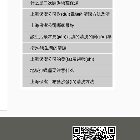
什么是二次開(kāi)荒保潔
上海保潔公司對(duì)電梯的清潔方法及清
潔標(biāo)準(zhǔn)
上海保潔公司哪家最好
談生活最常見(jiàn)污漬的清洗的簡(jiǎn)單
方法
衛(wèi)生間的清潔
上海保潔公司的發(fā)展趨勢(shì)
地板打蠟需要注意什么
上海保潔—布藝沙發(fā)清洗方法