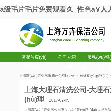
a级毛片毛片免费观看久_性色a∨人
保潔首頁(yè)
公司介紹
服務(wù)報(b
保潔常識(shí)
保潔設(shè)備
聯(li
上海萬(wàn)卉保潔服務(wù)有限公司
>
石材養(yǎng)護(hù)
上海大理石清洗公司-大理石清
(hù)理
2017-02-05
上海萬(wàn)卉保潔公司專(zhuān)業(yè)對(duì)大理石晶面護