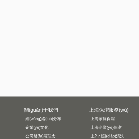
關(guān)于我們
上海保潔服務(wù)
網(wǎng)絡(luò)分布
上海家庭保潔
企業(yè)文化
上海企業(yè)保潔
公司發(fā)展理念
上?？照{(diào)清洗