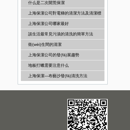
什么是二次開荒保潔
上海保潔公司對電梯的清潔方法及清潔標
(biāo)準(zhǔn)
上海保潔公司哪家最好
談生活最常見污漬的清洗的簡單方法
衛(wèi)生間的清潔
上海保潔公司的發(fā)展趨勢
地板打蠟需要注意什么
上海保潔—布藝沙發(fā)清洗方法