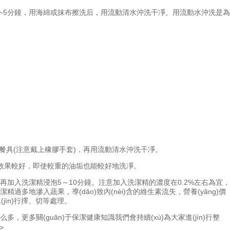
2分鐘~5分鐘，用海綿或抹布擦洗后，用流動清水沖洗干凈。用流動水沖洗是為
注意戴上橡膠手套)，再用流動清水沖洗干凈。
效果較好，即使較重的油垢也能較好地洗凈。
再加入洗潔精浸泡5～10分鐘。注意加入洗潔精的濃度在0.2%左右為宜，
多地滲入蔬果，導(dǎo)致內(nèi)含的維生素流失，營養(yǎng)價
n)行擇、切等處理。
，更多關(guān)于保潔健康知識我們會持續(xù)為大家進(jìn)行整
>