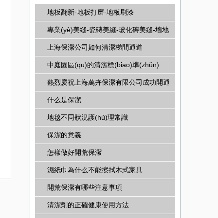
地板翻新-地板打磨-地板刷漆
專業(yè)美縫-瓷磚美縫-玻化磚美縫-墻地
磚美縫
上海保潔公司如何清潔梯間通道
中庭園區(qū)的清潔標(biāo)準(zhǔn)
熱烈慶祝上海萬卉保潔有限公司成功開通
網(wǎng)站
什么是保潔
地毯不同狀況護(hù)理常識
保潔的意義
怎樣做好開荒保潔
濕紙巾為什么不能擦拭木式家具
開荒保潔有哪些注意事項
清潔劑的正確健康使用方法