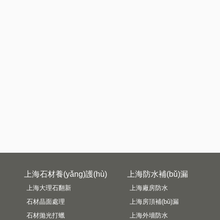
上海石材養(yǎng)護(hù)
上海防水補(bǔ)漏
上海大理石翻新
上海廠房防水
石材晶面處理
上海房頂補(bǔ)漏
石材拋光打蠟
上海外墻防水