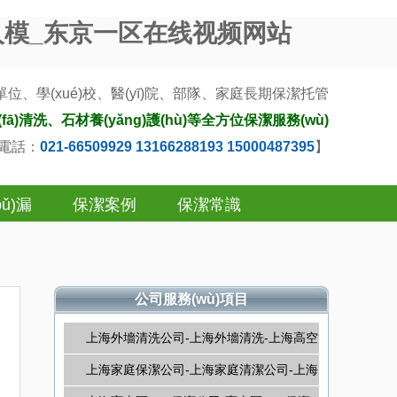
人模_东京一区在线视频网站
、學(xué)校、醫(yī)院、部隊、家庭長期
保潔托管
ā)清洗、石材養(yǎng)護(hù)等全方位保潔服務(wù)
)電話：
021-66509929 13166288193 15000487395
】
ǔ)漏
保潔案例
保潔常識
公司服務(wù)項目
上海外墻清洗公司-上海外墻清洗-上海高空
清洗
上海家庭保潔公司-上海家庭清潔公司-上海