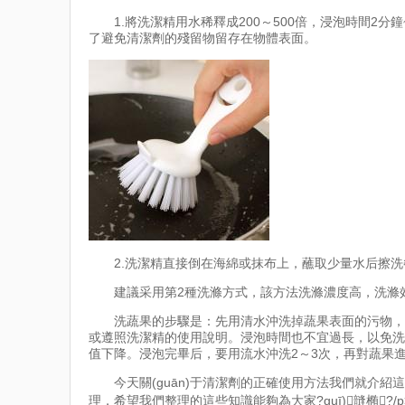
1.將洗潔精用水稀釋成200～500倍，浸泡時間
了避免清潔劑的殘留物留存在物體表面。
2.洗潔精直接倒在海綿或抹布上，蘸取少量水后擦洗餐具(
建議采用第2種洗滌方式，該方法洗滌濃度高，洗滌
洗蔬果的步驟是：先用清水沖洗掉蔬果表面的污物，
或遵照洗潔精的使用說明。浸泡時間也不宜過長，以免洗潔精過
值下降。浸泡完畢后，要用流水沖洗2～3次，再對蔬果進(jì
今天關(guān)于清潔劑的正確使用方法我們就介紹這么多
理，希望我們整理的這些知識能夠為大家?guī)韼椭?/p