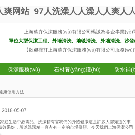
人爽网站_97人洗澡人人澡人人爽人
上海萬卉保潔服務(wù)有限公司竭誠為各企事業(yè)單位
單位大型保潔工程、外墻清洗、地毯清洗、外墻清洗、沙發(f
【歡迎撥打上海萬卉保潔服務(wù)有限公司服務(wù
保潔服務(wù)
石材養(yǎng)護(hù)
防水補(b
確健康使用方法
2018-05-07
是家庭生活中必需品。洗潔精有害我們的身體健康這是許多人都知道的事
污漬效果好，所以洗潔精一直占有一定的市場份額。今天我們上海保潔公司
。