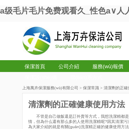
a级毛片毛片免费观看久_性色a∨人
保潔首頁
公司介紹
服務(wù)報價
保潔設(shè)備
聯(lián)系方式
上海萬卉保潔服務(wù)有限公司
>
保潔常識
> 清潔劑的正
清潔劑的正確健康使用方法
不管是自己做飯還是訂外賣等方式，我想洗潔精都
情，但為什么還有那么多的人使用洗潔精呢?因其清潔
為大家介紹的就是有關(guān)洗潔精正確的健康使用方法