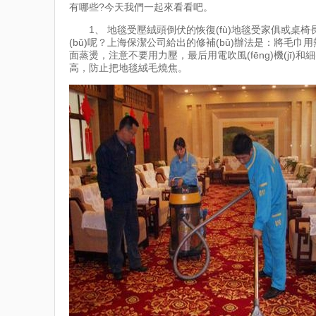
有哪些?今天我們一起來看看吧。
1、 地毯受壓絨頭倒伏的恢復(fù)地毯受家俱或桌椅長期
(bǔ)呢？上海保潔公司給出的修補(bǔ)辦法是：將毛巾用
面蒸燙，注意不要用力壓，最后用電吹風(fēng)機(jī)和細(
高，防止把地毯絨毛燒焦。