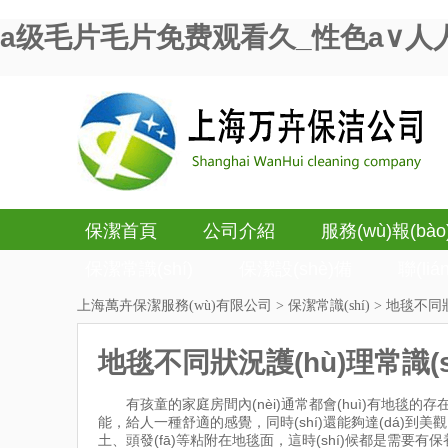
a级毛片毛片免费观看久_性色a∨人
保潔首頁
公司介紹
服務(wù)報(bào)
保潔常識(shí)
保潔設(shè)備
聯(li
上海萬卉保潔服務(wù)有限公司
>
保潔常識(shí)
> 地毯不同狀
地毯不同狀況護(hù)理常識(sh
有孩童的家庭房間內(nèi)通常都會(huì)有地毯的存在。
能，給人一種舒適的感覺，同時(shí)還能夠達(dá)到美觀
土、頭發(fā)等粘附在地毯面，這時(shí)候都是需要有