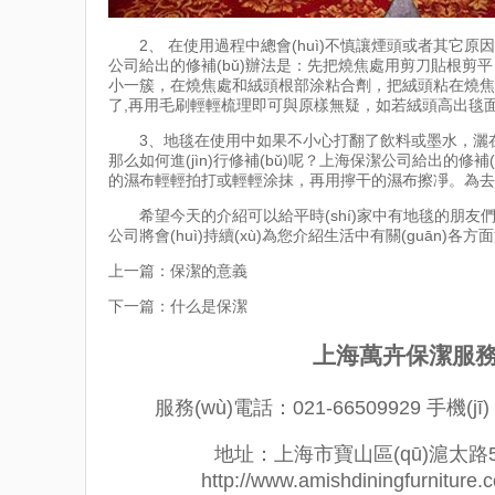
2、 在使用過程中總會(huì)不慎讓煙頭或者其它原因使地毯燒焦
公司給出的修補(bǔ)辦法是：先把燒焦處用剪刀貼根剪平
小一簇，在燒焦處和絨頭根部涂粘合劑，把絨頭粘在燒焦處
了,再用毛刷輕輕梳理即可與原樣無疑，如若絨頭高出毯
3、地毯在使用中如果不小心打翻了飲料或墨水，灑在
那么如何進(jìn)行修補(bǔ)呢？上海保潔公司給出
的濕布輕輕拍打或輕輕涂抹，再用擰干的濕布擦凈。為去除
希望今天的介紹可以給平時(shí)家中有地毯的朋友們有一個
公司將會(huì)持續(xù)為您介紹生活中有關(guān)各方面清理
上一篇：
保潔的意義
下一篇：
什么是保潔
上海萬卉保潔服務(
服務(wù)電話：021-66509929 手機(jī)
地址：上海市寶山區(qū)滬太路5018
http://www.amishdiningfurnitu