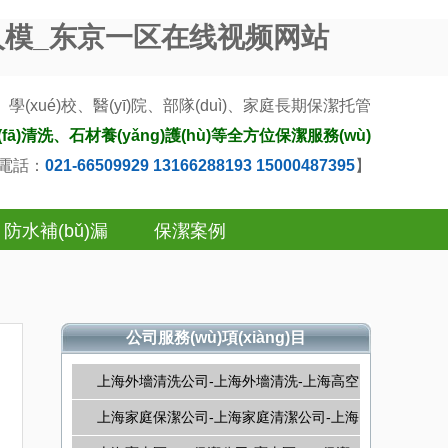
人模_东京一区在线视频网站
é)校、醫(yī)院、部隊(duì)、家庭長期
保潔托管
(fā)清洗、石材養(yǎng)護(hù)等全方位保潔服務(wù)
)電話：
021-66509929 13166288193 15000487395
】
防水補(bǔ)漏
保潔案例
公司服務(wù)項(xiàng)目
上海外墻清洗公司-上海外墻清洗-上海高空
清洗
上海家庭保潔公司-上海家庭清潔公司-上海