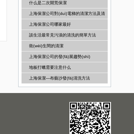
什么是二次開荒保潔
上海保潔公司對(duì)電梯的清潔方法及清
潔標(biāo)準(zhǔn)
上海保潔公司哪家最好
談生活最常見污漬的清洗的簡單方法
衛(wèi)生間的清潔
上海保潔公司的發(fā)展趨勢(shì)
地板打蠟需要注意什么
上海保潔—布藝沙發(fā)清洗方法