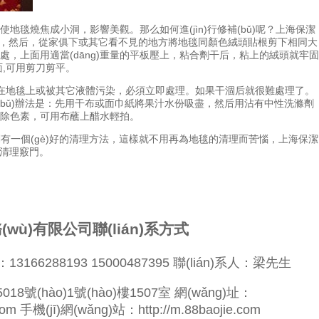
成小洞，影響美觀。那么如何進(jìn)行修補(bǔ)呢？上海保潔
，然后，從家俱下或其它看不見的地方將地毯同顏色絨頭貼根剪下相同大
，上面用適當(dāng)重量的平板壓上，粘合劑干后，粘上的絨頭就牢固
面,可用剪刀剪平。
地毯上或被其它液體污染，必須立即處理。如果干涸后就很難處理了。
的修補(bǔ)辦法是：先用干布或面巾紙將果汁水份吸盡，然后用沾有中性洗滌劑
色素，可用布蘸上醋水輕拍。
(gè)好的清理方法，這樣就不用再為地毯的清理而苦惱，上海保潔
竅門。
wù)有限公司聯(lián)系方式
：13166288193 15000487395 聯(lián)系人：梁先生
號(hào)1號(hào)樓1507室 網(wǎng)址：
re.com 手機(jī)網(wǎng)站：
http://m.88baojie.com