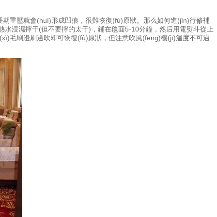
重壓就會(huì)形成凹痕，很難恢復(fù)原狀。那么如何進(jìn)行修補
熱水浸濕擰干(但不要擰的太干)，鋪在毯面5-10分鐘，然后用電熨斗從上
xì)毛刷邊刷邊吹即可恢復(fù)原狀，但注意吹風(fēng)機(jī)溫度不可過