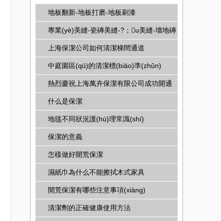
地板翻新-地板打磨-地板刷漆
專業(yè)美縫-瓷磚美縫-?；u美縫-墻地磚
美縫
上海保潔公司如何清潔梯間通道
中庭園區(qū)的清潔標(biāo)準(zhǔn)
熱烈慶祝上海萬卉保潔有限公司成功開通
網(wǎng)站
什么是保潔
地毯不同狀況護(hù)理常識(shí)
保潔的意義
怎樣做好開荒保潔
濕紙巾為什么不能擦拭木式家具
開荒保潔有哪些注意事項(xiàng)
清潔劑的正確健康使用方法