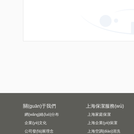
關(guān)于我們
上海保潔服務(wù)
網(wǎng)絡(luò)分布
上海家庭保潔
企業(yè)文化
上海企業(yè)保潔
公司發(fā)展理念
上海空調(diào)清洗