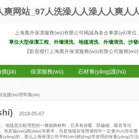
人爽网站_97人洗澡人人澡人人爽人
上海萬卉保潔服務(wù)有限公司竭誠為各企事業(yè)單位、學(xu
單位大型保潔工程、外墻清洗、地毯清洗、外墻清洗、沙發
【歡迎撥打上海萬卉保潔服務(wù)有限公司服務(wù
價(jià)
保潔服務(wù)
石材養(yǎng)護(hù)
án)系方式
況護(hù)理常識(shí)
í)
2018-05-07
地毯是比較理想的一種裝飾材料，它具有保暖、防磕碰、吸音等功
、色彩協(xié)調(diào)等要求，但是地毯在使用過程中一定會(huì)存在塵
保養(yǎng)的，那么上海保潔公司平時(shí)經(jīng)常使用的保養(yǎng)方法