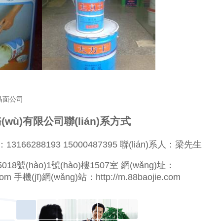
石晶面公司
wù)有限公司聯(lián)系方式
：13166288193 15000487395 聯(lián)系人：梁先生
號(hào)1號(hào)樓1507室 網(wǎng)址：
re.com 手機(jī)網(wǎng)站：
http://m.88baojie.com