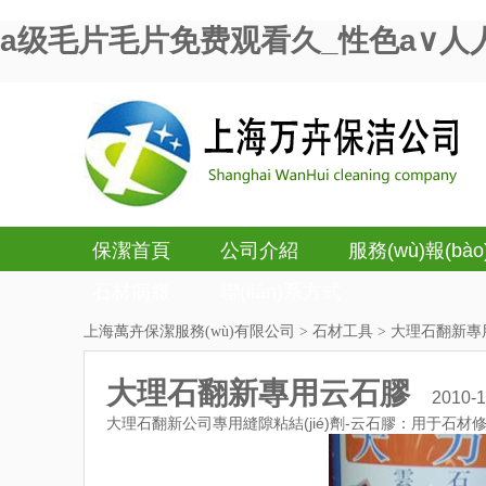
a级毛片毛片免费观看久_性色a∨人
保潔首頁
公司介紹
服務(wù)報(bào)
石材病癥
聯(lián)系方式
上海萬卉保潔服務(wù)有限公司
>
石材工具
> 大理石翻新專
大理石翻新專用云石膠
2010-1
大理石翻新
公司專用縫隙粘結(jié)劑-云石膠：用于石材修補