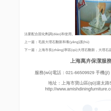
法要配合固化劑調(diào)和使用。
上一篇：
毛面大理石翻新和養(yǎng)護(hù)
下一篇：
上海市長(zhǎng)寧區(qū)大理石翻新，大理
上海萬卉保潔服務(
服務(wù)電話：021-66509929 手機(jī)
地址：上海市寶山區(qū)滬太路5018
http://www.amishdiningfurnitu