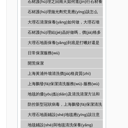
石材護(hù)理之回南天如何進(jìn)行石材養
(yǎng)護(hù)？
石材護(hù)理拋光劑究竟應(yīng)該怎么
選？
大理石清潔保養(yǎng)如何做，大理石墻
面如何保養(yǎng)， 大理石地面又怎么保
石材護(hù)理結(jié)晶好做嗎，價(jià)格多
養(yǎng)呢？
少，貴不貴？
大理石地面保養(yǎng)到底是打蠟好還是
結(jié)晶好？
日常保潔服務(wù)
開荒保潔
上海黃浦外墻清洗價(jià)格資質(zhì)
上海鵬發(fā)保潔清洗服務(wù)-服務(wù)
項(xiàng)目
地毯的優(yōu)點(diǎn)及清洗清潔方法和
價(jià)格
防控新型冠狀病毒，上海鵬發(fā)保潔清洗
公司在行動(dòng)
大理石地面鋪設(shè)地毯應(yīng)該注意
怎樣選擇
地毯鋪設(shè)與地毯清洗保養(yǎng)