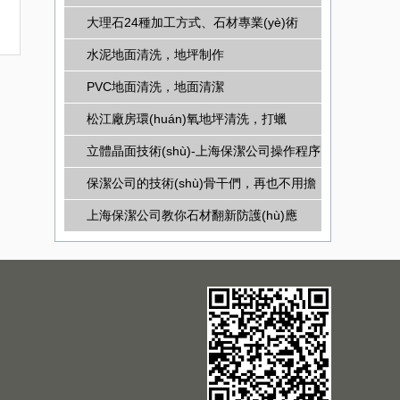
大理石24種加工方式、石材專業(yè)術
(shù)語
水泥地面清洗，地坪制作
PVC地面清洗，地面清潔
松江廠房環(huán)氧地坪清洗，打蠟
立體晶面技術(shù)-上海保潔公司操作程序
保潔公司的技術(shù)骨干們，再也不用擔
(dān)心石材拋光不亮了
上海保潔公司教你石材翻新防護(hù)應
(yīng)如何選擇，判斷，優(yōu)勢(shì)，
施工，驗(yàn)收