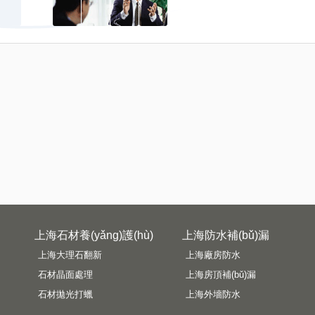
上海石材養(yǎng)護(hù)
上海防水補(bǔ)漏
上海大理石翻新
上海廠房防水
石材晶面處理
上海房頂補(bǔ)漏
石材拋光打蠟
上海外墻防水