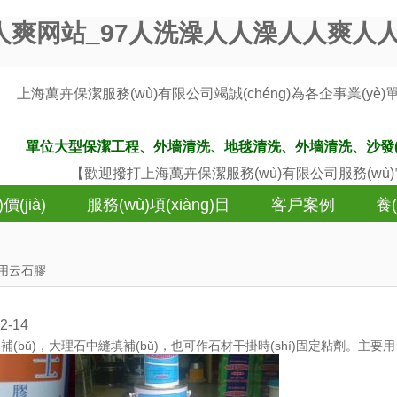
人爽网站_97人洗澡人人澡人人爽人
上海萬卉保潔服務(wù)有限公司竭誠(chéng)為各企事業(yè)單位、學(x
單位大型保潔工程、外墻清洗、地毯清洗、外墻清洗、沙發(fā)
【歡迎撥打上海萬卉保潔服務(wù)有限公司服務(wù
價(jià)
服務(wù)項(xiàng)目
客戶案例
養(
用云石膠
2-14
(bǔ)，大理石中縫填補(bǔ)，也可作石材干掛時(shí)固定粘劑。主要用