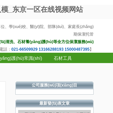
人模_东京一区在线视频网站
ué)校、醫(yī)院、部隊(duì)、家庭長(zhǎng)
期
保潔托管
清洗、石材養(yǎng)護(hù)等全方位保潔服務(wù)
)電話：
021-66509929 13166288193 15000487395
】
yǎng)護(hù)常識(shí)
石材工具
公司服務(wù)項(xiàng)目
最新發(fā)表文章